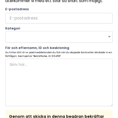
återkommer vi med ett svar så snart som möjligt.
E-postadress
Kategori
För och efternamn, ID och beskrivning
Du hittar ditt ID i e-postmeddelandet du fick när du skapade konto eller skickade in en
förfrågan. Exempelvis: "Bekräftelse, ID: 123456".
Genom att skicka in denna begäran bekräftar